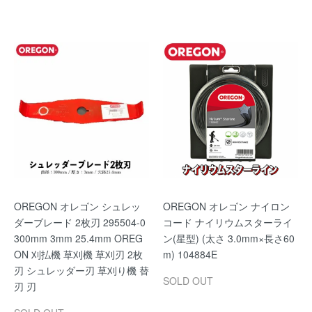
OREGON オレゴン シュレッ
OREGON オレゴン ナイロン
ダーブレード 2枚刃 295504-0
コード ナイリウムスターライ
300mm 3mm 25.4mm OREG
ン(星型) (太さ 3.0mm×長さ60
ON 刈払機 草刈機 草刈刃 2枚
m) 104884E
刃 シュレッダー刃 草刈り機 替
SOLD OUT
刃 刃