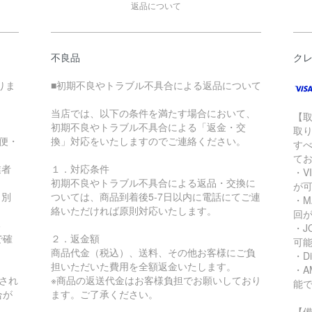
返品について
不良品
ク
りま
■初期不良やトラブル不具合による返品について
当店では、以下の条件を満たす場合において、
【
初期不良やトラブル不具合による「返金・交
取
急便・
換」対応をいたしますのでご連絡ください。
す
て
業者
１．対応条件
・VI
初期不良やトラブル不具合による返品・交換に
が
り別
ついては、商品到着後5-7日以内に電話にてご連
・MA
絡いただければ原則対応いたします。
回
る
・JC
で確
２．返金額
可
商品代金（税込）、送料、その他お客様にご負
・Di
担いただいた費用を全額返金いたします。
・AM
され
※商品の返送代金はお客様負担でお願いしており
能
合が
ます。ご了承ください。
【