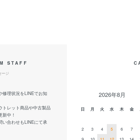
M STAFF
C
セージ
修理状況をLINEでお知
2026年8月
ウトレット商品や中古製品
日
月
火
水
木
金
更新中！
い合わせもLINEにて承
2
3
4
5
6
7
9
10
11
12
13
14