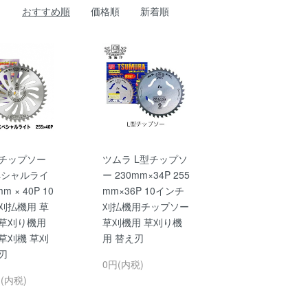
おすすめ順
価格順
新着順
 チップソー
ツムラ L型チップソ
ペシャルライ
ー 230mm×34P 255
m × 40P 10
mm×36P 10インチ
刈払機用 草
刈払機用チップソー
 草刈り機用
草刈機用 草刈り機
草刈機 草刈
用 替え刃
刃
0円(内税)
円(内税)