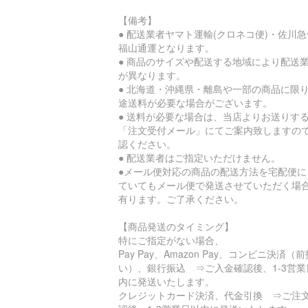
【備考】
● 配送業者ヤマト運輸(クロネコ便)・佐川
福山通運となります。
● 商品のサイズや配送する地域により配送
が異なります。
● 北海道・沖縄県・離島や一部の商品に限
途送料が必要な場合がございます。
● 送料が必要な場合は、当店よりお送りす
「注文受付メール」にてご案内致しますの
認ください。
● 配送業者はご指定いただけません。
●メール便対応の商品の配送方法を宅配便に
ていてもメール便で発送させていただく場
有ります。ご了承ください。
【商品発送のタイミング】
特にご指定がない場合、
Pay Pay、Amazon Pay、コンビニ決済（前
い）、銀行振込 ⇒ご入金確認後、1-3営業
内に発送いたします。
クレジットカード決済、代金引換 ⇒ご注