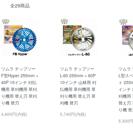
全29商品
ツムラ チップソー
ツムラ チップソー
ツムラ
F型Hyper 255mm ×
L-60 255mm × 60P
L型ス
40P 10インチ 刈払
10インチ 山林用 刈
ト 255m
機用 草刈機用 草刈
払機用 草刈機用 草
インチ 
り機用 替え刃 草刈
刈り機用 替え刃 草
刈機用
り機 替刃
刈機 替刃
替え刃 
り機 替
4,600円(内税)
5,740円(内税)
5,300