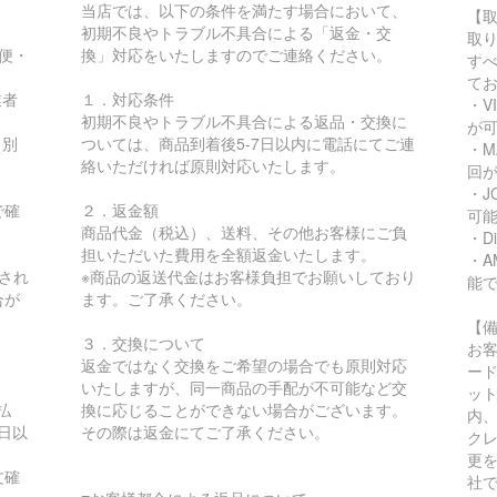
当店では、以下の条件を満たす場合において、
【
初期不良やトラブル不具合による「返金・交
取
急便・
換」対応をいたしますのでご連絡ください。
す
て
業者
１．対応条件
・VI
初期不良やトラブル不具合による返品・交換に
が
り別
ついては、商品到着後5-7日以内に電話にてご連
・MA
絡いただければ原則対応いたします。
回
る
・JC
で確
２．返金額
可
商品代金（税込）、送料、その他お客様にご負
・Di
担いただいた費用を全額返金いたします。
・AM
され
※商品の返送代金はお客様負担でお願いしており
能
合が
ます。ご了承ください。
【
３．交換について
お
返金ではなく交換をご希望の場合でも原則対応
ー
いたしますが、同一商品の手配が不可能など交
ッ
払
換に応じることができない場合がございます。
内
日以
その際は返金にてご了承ください。
ク
更
文確
社