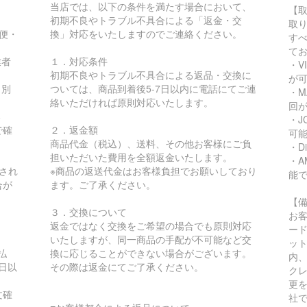
当店では、以下の条件を満たす場合において、
【
初期不良やトラブル不具合による「返金・交
取
急便・
換」対応をいたしますのでご連絡ください。
す
て
業者
１．対応条件
・VI
初期不良やトラブル不具合による返品・交換に
が
り別
ついては、商品到着後5-7日以内に電話にてご連
・MA
絡いただければ原則対応いたします。
回
る
・JC
で確
２．返金額
可
商品代金（税込）、送料、その他お客様にご負
・Di
担いただいた費用を全額返金いたします。
・AM
され
※商品の返送代金はお客様負担でお願いしており
能
合が
ます。ご了承ください。
【
３．交換について
お
返金ではなく交換をご希望の場合でも原則対応
ー
いたしますが、同一商品の手配が不可能など交
ッ
払
換に応じることができない場合がございます。
内
日以
その際は返金にてご了承ください。
ク
更
文確
社