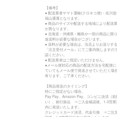
【備考】
● 配送業者ヤマト運輸(クロネコ便)・佐川
福山通運となります。
● 商品のサイズや配送する地域により配送
が異なります。
● 北海道・沖縄県・離島や一部の商品に限
途送料が必要な場合がございます。
● 送料が必要な場合は、当店よりお送りす
「注文受付メール」にてご案内致しますの
認ください。
● 配送業者はご指定いただけません。
●メール便対応の商品の配送方法を宅配便に
ていてもメール便で発送させていただく場
有ります。ご了承ください。
【商品発送のタイミング】
特にご指定がない場合、
Pay Pay、Amazon Pay、コンビニ決済（前
い）、銀行振込 ⇒ご入金確認後、1-3営業
内に発送いたします。
クレジットカード決済、代金引換 ⇒ご注