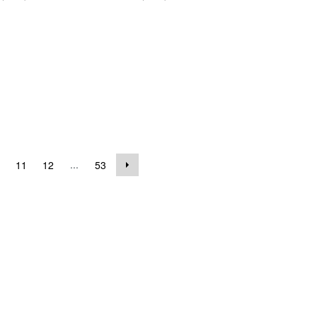
...
11
12
53