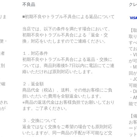
不良品
ク
りま
■初期不良やトラブル不具合による返品について
当店では、以下の条件を満たす場合において、
【
初期不良やトラブル不具合による「返金・交
取
急便・
換」対応をいたしますのでご連絡ください。
す
て
業者
１．対応条件
・VI
初期不良やトラブル不具合による返品・交換に
が
り別
ついては、商品到着後5-7日以内に電話にてご連
・MA
絡いただければ原則対応いたします。
回
る
・JC
で確
２．返金額
可
商品代金（税込）、送料、その他お客様にご負
・Di
担いただいた費用を全額返金いたします。
・AM
され
※商品の返送代金はお客様負担でお願いしており
能
合が
ます。ご了承ください。
【
３．交換について
お
返金ではなく交換をご希望の場合でも原則対応
ー
いたしますが、同一商品の手配が不可能など交
ッ