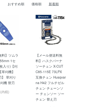
おすすめ順
価格順
新着順
無料】ツムラ
【メール便送料無
55mm 1セ
料】ハスクバーナ
枚入り)【刈
ソーチェン X-CUT
【草刈機】
C85-115E 73LPX
刃】 草刈り
互換チェン Husqvar
草刈機 替刃
na H42 フルチゼル
チェン チェーンソ
円(内税)
ー チェンソー ソー
チェン 替え刃