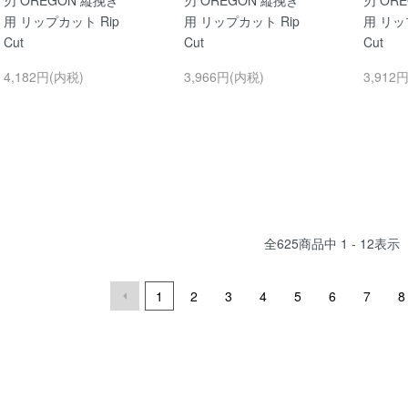
用 リップカット Rip
用 リップカット Rip
用 リッ
Cut
Cut
Cut
4,182円(内税)
3,966円(内税)
3,912
全
625
商品中
1 - 12
表示
1
2
3
4
5
6
7
8