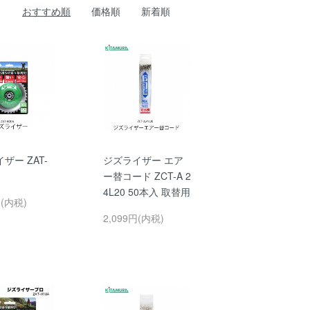
おすすめ順
価格順
新着順
ザー ZAT-
ジズライザー エア
ー替コード ZCT-A 2
4L20 50本入 取替用
円(内税)
2,099円(内税)