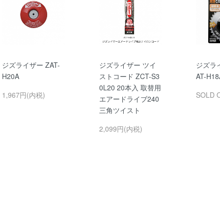
ジズライザー ZAT-
ジズライザー ツイ
ジズラ
H20A
ストコード ZCT-S3
AT-H1
0L20 20本入 取替用
1,967円(内税)
SOLD 
エアードライブ240
三角ツイスト
2,099円(内税)