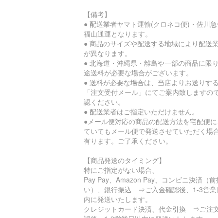
【備考】
● 配送業者ヤマト運輸(クロネコ便)・佐川
福山通運となります。
● 商品のサイズや配送する地域により配送
が異なります。
● 北海道・沖縄県・離島や一部の商品に限
途送料が必要な場合がございます。
● 送料が必要な場合は、当店よりお送りす
「注文受付メール」にてご案内致しますの
認ください。
● 配送業者はご指定いただけません。
●メール便対応の商品の配送方法を宅配便に
ていてもメール便で発送させていただく場
有ります。ご了承ください。
【商品発送のタイミング】
特にご指定がない場合、
Pay Pay、Amazon Pay、コンビニ決済（前
い）、銀行振込 ⇒ご入金確認後、1-3営業
内に発送いたします。
クレジットカード決済、代金引換 ⇒ご注