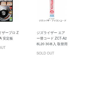
イザープロ Z
ジズライザー エア
8A 安定板
ー替コード ZCT-A2
8L20 30本入 取替用
OUT
SOLD OUT