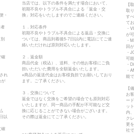
当店では、以下の条件を満たす場合において、
【
初期不良やトラブル不具合による「返金・交
取
急便・
換」対応をいたしますのでご連絡ください。
す
て
業者
１．対応条件
・VI
初期不良やトラブル不具合による返品・交換に
が
り別
ついては、商品到着後5-7日以内に電話にてご連
・MA
絡いただければ原則対応いたします。
回
る
・JC
で確
２．返金額
可
商品代金（税込）、送料、その他お客様にご負
・Di
担いただいた費用を全額返金いたします。
・AM
され
※商品の返送代金はお客様負担でお願いしており
能
合が
ます。ご了承ください。
【
３．交換について
お
返金ではなく交換をご希望の場合でも原則対応
ー
いたしますが、同一商品の手配が不可能など交
ッ
払
換に応じることができない場合がございます。
内
日以
その際は返金にてご了承ください。
ク
更
文確
社