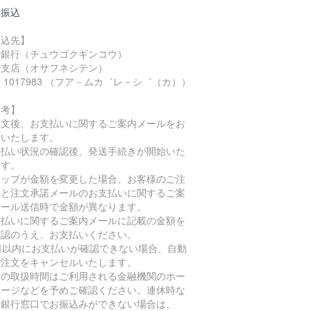
行振込
振込先】
国銀行（チュウゴクギンコウ）
船支店（オサフネシテン）
 1017983 （フア－ムカ゛レ－シ゛（カ））
備考】
注文後、お支払いに関するご案内メールをお
りいたします。
支払い状況の確認後、発送手続きが開始いた
ます。
ョップが金額を変更した場合、お客様のご注
時と注文承諾メールのお支払いに関するご案
メール送信時で金額が異なります。
支払いに関するご案内メールに記載の金額を
確認のうえ、お支払いください。
4日以内にお支払いが確認できない場合、自動
ご注文をキャンセルいたします。
込の取扱時間はご利用される金融機関のホー
ページなどを予めご確認ください。連休時な
、銀行窓口でお振込みができない場合は、