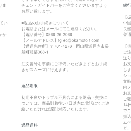
りま
チェン・ガイドバーをご注文くださいますよう
銀
お願い致します。
【
てい
■返品のお手続きについて
中
お電話またはメールにてご連絡ください。
長
かか
【電話番号】0869-26-2069
普通
【メールアドレス】fg-ec@okamoto-t.com
【返送先住所】〒701-4276 岡山県瀬戸内市長
【
船町服部368-1
ご
送
注文番号を事前にご準備いただきますとお手続
お
きがスムーズに行えます。
し
シ
文
返品期限
内
お
初期不良やトラブル不具合による返品・交換に
ご
ついては、商品到着後5-7日以内に電話にてご連
1
絡いただければ原則対応いたします。
で
振
ム
返品送料
ど