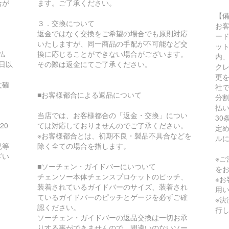
合が
ます。ご了承ください。
【
３．交換について
お
返金ではなく交換をご希望の場合でも原則対応
ー
いたしますが、同一商品の手配が不可能など交
ッ
払
換に応じることができない場合がございます。
内
日以
その際は返金にてご了承ください。
ク
更
文確
社
■お客様都合による返品について
分
払
当店では、お客様都合の「返金・交換」につい
30
20
ては対応しておりませんのでご了承ください。
定
※お客様都合とは、初期不良・製品不具合などを
ル
況等
除く全ての場合を指します。
ざい
※
■ソーチェン・ガイドバーにいついて
を
チェンソー本体チェンスプロケットのピッチ、
※
装着されているガイドバーのサイズ、装着され
用
ているガイドバーのピッチとゲージを必ずご確
※
認ください。
行
ソーチェン・ガイドバーの返品交換は一切お承
りする事ができませんので、間違いのないソー