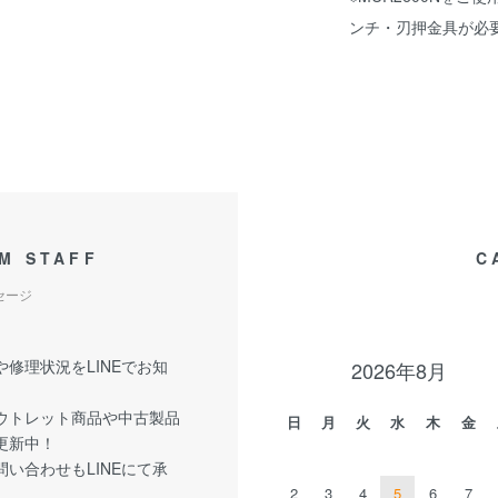
ンチ・刃押金具が必
M STAFF
C
セージ
修理状況をLINEでお知
2026年8月
ウトレット商品や中古製品
日
月
火
水
木
金
更新中！
い合わせもLINEにて承
2
3
4
5
6
7