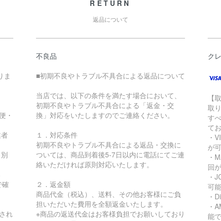
RETURN
返品について
不良品
ク
りま
■初期不良やトラブル不具合による返品について
当店では、以下の条件を満たす場合において、
【
初期不良やトラブル不具合による「返金・交
取
急便・
換」対応をいたしますのでご連絡ください。
す
て
業者
１．対応条件
・VI
初期不良やトラブル不具合による返品・交換に
が
り別
ついては、商品到着後5-7日以内に電話にてご連
・MA
絡いただければ原則対応いたします。
回
る
・JC
で確
２．返金額
可
商品代金（税込）、送料、その他お客様にご負
・Di
担いただいた費用を全額返金いたします。
・AM
され
※商品の返送代金はお客様負担でお願いしており
能