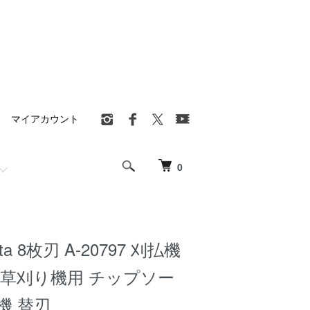
マイアカウント
0
ta 8枚刃 A-20797 刈払機
 草刈り機用 チップソー
機 替刃