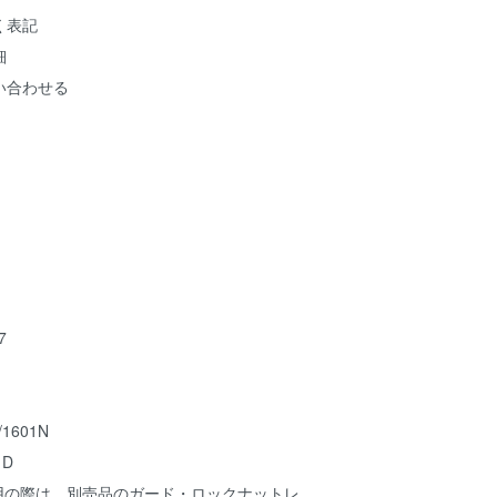
く表記
細
い合わせる
7
/1601N
1D
ご使用の際は、別売品のガード・ロックナットレ