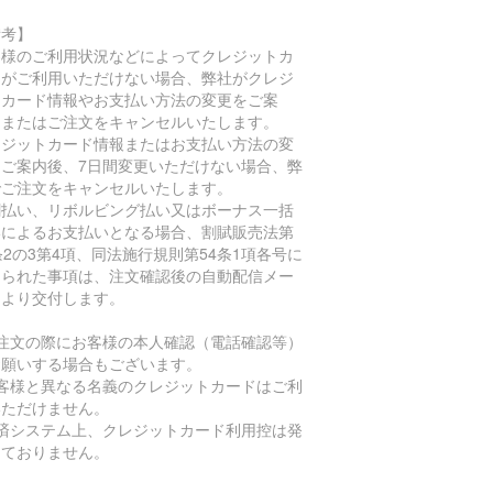
備考】
客様のご利用状況などによってクレジットカ
ドがご利用いただけない場合、弊社がクレジ
トカード情報やお支払い方法の変更をご案
、またはご注文をキャンセルいたします。
レジットカード情報またはお支払い方法の変
をご案内後、7日間変更いただけない場合、弊
でご注文をキャンセルいたします。
割払い、リボルビング払い又はボーナス一括
いによるお支払いとなる場合、割賦販売法第
条2の3第4項、同法施行規則第54条1項各号に
められた事項は、注文確認後の自動配信メー
により交付します。
ご注文の際にお客様の本人確認（電話確認等）
お願いする場合もございます。
お客様と異なる名義のクレジットカードはご利
いただけません。
決済システム上、クレジットカード利用控は発
しておりません。