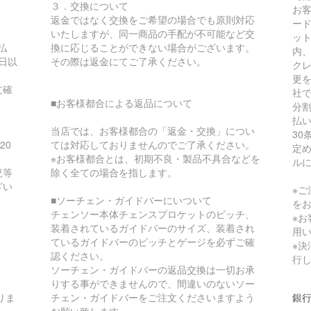
３．交換について
お
返金ではなく交換をご希望の場合でも原則対応
ー
いたしますが、同一商品の手配が不可能など交
ッ
払
換に応じることができない場合がございます。
内
日以
その際は返金にてご了承ください。
ク
更
文確
社
■お客様都合による返品について
分
払
当店では、お客様都合の「返金・交換」につい
30
20
ては対応しておりませんのでご了承ください。
定
※お客様都合とは、初期不良・製品不具合などを
ル
況等
除く全ての場合を指します。
ざい
※
■ソーチェン・ガイドバーにいついて
を
チェンソー本体チェンスプロケットのピッチ、
※
装着されているガイドバーのサイズ、装着され
用
ているガイドバーのピッチとゲージを必ずご確
※
認ください。
行
ソーチェン・ガイドバーの返品交換は一切お承
りする事ができませんので、間違いのないソー
りま
チェン・ガイドバーをご注文くださいますよう
銀