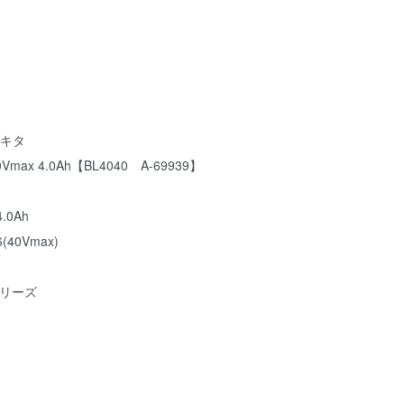
マキタ
ax 4.0Ah【BL4040 A-69939】
.0Ah
40Vmax)
xシリーズ