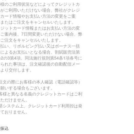
客様のご利用状況などによってクレジットカ
ドがご利用いただけない場合、弊社がクレジ
トカード情報やお支払い方法の変更をご案
、またはご注文をキャンセルいたします。
レジットカード情報またはお支払い方法の変
をご案内後、7日間変更いただけない場合、弊
でご注文をキャンセルいたします。
割払い、リボルビング払い又はボーナス一括
いによるお支払いとなる場合、割賦販売法第
条2の3第4項、同法施行規則第54条1項各号に
められた事項は、注文確認後の自動配信メー
により交付します。
ご注文の際にお客様の本人確認（電話確認等）
お願いする場合もございます。
お客様と異なる名義のクレジットカードはご利
いただけません。
決済システム上、クレジットカード利用控は発
しておりません。
行振込