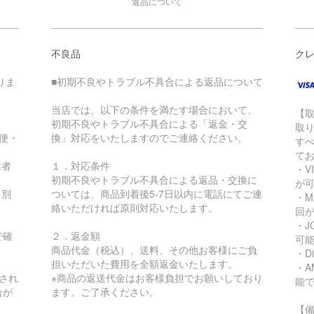
返品について
不良品
ク
りま
■初期不良やトラブル不具合による返品について
当店では、以下の条件を満たす場合において、
【
初期不良やトラブル不具合による「返金・交
取
急便・
換」対応をいたしますのでご連絡ください。
す
て
業者
１．対応条件
・VI
初期不良やトラブル不具合による返品・交換に
が
り別
ついては、商品到着後5-7日以内に電話にてご連
・MA
絡いただければ原則対応いたします。
回
る
・JC
で確
２．返金額
可
商品代金（税込）、送料、その他お客様にご負
・Di
担いただいた費用を全額返金いたします。
・AM
され
※商品の返送代金はお客様負担でお願いしており
能
合が
ます。ご了承ください。
【