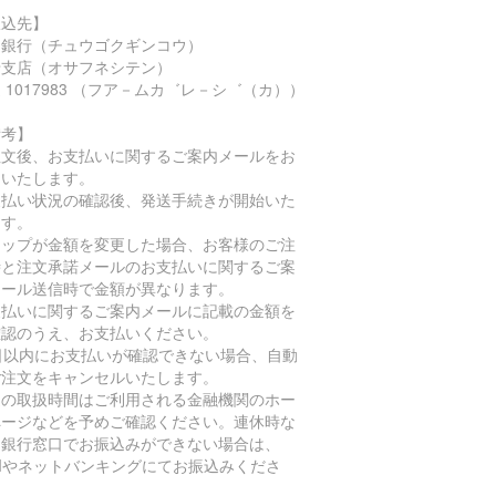
振込先】
国銀行（チュウゴクギンコウ）
船支店（オサフネシテン）
 1017983 （フア－ムカ゛レ－シ゛（カ））
備考】
注文後、お支払いに関するご案内メールをお
りいたします。
支払い状況の確認後、発送手続きが開始いた
ます。
ョップが金額を変更した場合、お客様のご注
時と注文承諾メールのお支払いに関するご案
メール送信時で金額が異なります。
支払いに関するご案内メールに記載の金額を
確認のうえ、お支払いください。
4日以内にお支払いが確認できない場合、自動
ご注文をキャンセルいたします。
込の取扱時間はご利用される金融機関のホー
ページなどを予めご確認ください。連休時な
、銀行窓口でお振込みができない場合は、
TMやネットバンキングにてお振込みくださ
。