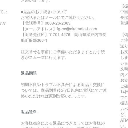
お願い致します。
【
てい
■返品のお手続きについて
中
お電話またはメールにてご連絡ください。
長
かか
【電話番号】0869-26-2069
普通
【メールアドレス】fg-ec@okamoto-t.com
【返送先住所】〒701-4276 岡山県瀬戸内市長
【
船町服部368-1
ご
送
注文番号を事前にご準備いただきますとお手続
お
きがスムーズに行えます。
し
シ
文
返品期限
内
お
初期不良やトラブル不具合による返品・交換に
ご
ついては、商品到着後5-7日以内に電話にてご連
1
絡いただければ原則対応いたします。
で
振
ム
返品送料
ど
A
お客様都合による返品につきましてはお客様の
い