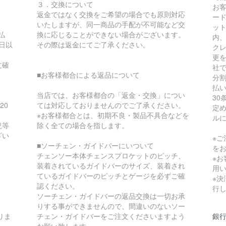
３．交換について
お
返金ではなく交換をご希望の場合でも原則対応
ー
いたしますが、同一商品の手配が不可能など交
ッ
払
換に応じることができない場合がございます。
内
日以
その際は返金にてご了承ください。
ク
更
文確
社
■お客様都合による返品について
分
払
当店では、お客様都合の「返金・交換」につい
30
20
ては対応しておりませんのでご了承ください。
定
※お客様都合とは、初期不良・製品不具合などを
ル
況等
除く全ての場合を指します。
ざい
※
■ソーチェン・ガイドバーにいついて
を
チェンソー本体チェンスプロケットのピッチ、
※
装着されているガイドバーのサイズ、装着され
用
ているガイドバーのピッチとゲージを必ずご確
※
認ください。
行
ソーチェン・ガイドバーの返品交換は一切お承
りする事ができませんので、間違いのないソー
りま
チェン・ガイドバーをご注文くださいますよう
銀