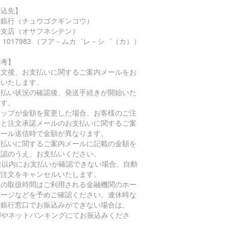
振込先】
国銀行（チュウゴクギンコウ）
船支店（オサフネシテン）
 1017983 （フア－ムカ゛レ－シ゛（カ））
備考】
注文後、お支払いに関するご案内メールをお
りいたします。
支払い状況の確認後、発送手続きが開始いた
ます。
ョップが金額を変更した場合、お客様のご注
時と注文承諾メールのお支払いに関するご案
メール送信時で金額が異なります。
支払いに関するご案内メールに記載の金額を
確認のうえ、お支払いください。
4日以内にお支払いが確認できない場合、自動
ご注文をキャンセルいたします。
込の取扱時間はご利用される金融機関のホー
ページなどを予めご確認ください。連休時な
、銀行窓口でお振込みができない場合は、
TMやネットバンキングにてお振込みくださ
。