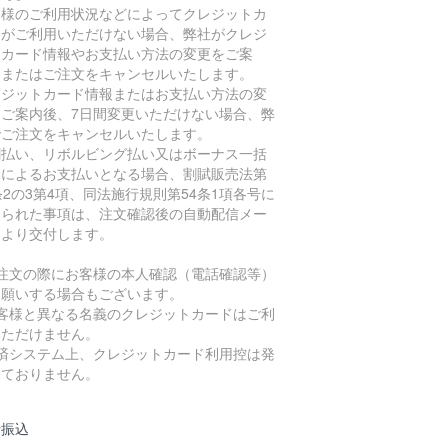
客様のご利用状況などによってクレジットカ
ドがご利用いただけない場合、弊社がクレジ
トカード情報やお支払い方法の変更をご案
、またはご注文をキャンセルいたします。
レジットカード情報またはお支払い方法の変
をご案内後、7日間変更いただけない場合、弊
でご注文をキャンセルいたします。
割払い、リボルビング払い又はボーナス一括
いによるお支払いとなる場合、割賦販売法第
条2の3第4項、同法施行規則第54条1項各号に
められた事項は、注文確認後の自動配信メー
により交付します。
ご注文の際にお客様の本人確認（電話確認等）
お願いする場合もございます。
お客様と異なる名義のクレジットカードはご利
いただけません。
決済システム上、クレジットカード利用控は発
しておりません。
行振込