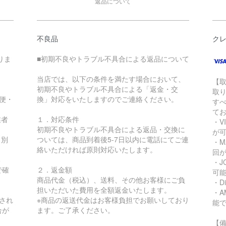
返品について
不良品
ク
りま
■初期不良やトラブル不具合による返品について
当店では、以下の条件を満たす場合において、
【
初期不良やトラブル不具合による「返金・交
取
急便・
換」対応をいたしますのでご連絡ください。
す
て
業者
１．対応条件
・VI
初期不良やトラブル不具合による返品・交換に
が
り別
ついては、商品到着後5-7日以内に電話にてご連
・MA
絡いただければ原則対応いたします。
回
る
・JC
で確
２．返金額
可
商品代金（税込）、送料、その他お客様にご負
・Di
担いただいた費用を全額返金いたします。
・AM
され
※商品の返送代金はお客様負担でお願いしており
能
合が
ます。ご了承ください。
【