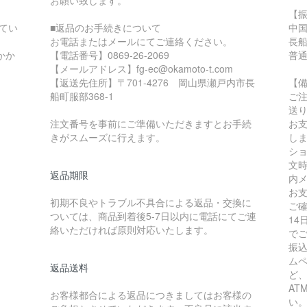
お願い致します。
【
てい
■返品のお手続きについて
中
お電話またはメールにてご連絡ください。
長
かか
【電話番号】0869-26-2069
普通
【メールアドレス】fg-ec@okamoto-t.com
【返送先住所】〒701-4276 岡山県瀬戸内市長
【
船町服部368-1
ご
送
注文番号を事前にご準備いただきますとお手続
お
きがスムーズに行えます。
し
シ
文
返品期限
内
お
初期不良やトラブル不具合による返品・交換に
ご
ついては、商品到着後5-7日以内に電話にてご連
1
絡いただければ原則対応いたします。
で
振
ム
返品送料
ど
A
お客様都合による返品につきましてはお客様の
い