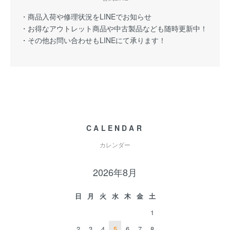
・商品入荷や修理状況をLINEでお知らせ
・お得なアウトレット商品や中古製品なども随時更新中！
・その他お問い合わせもLINEにて承ります！
CALENDAR
カレンダー
2026年8月
日
月
火
水
木
金
土
1
2
3
4
5
6
7
8