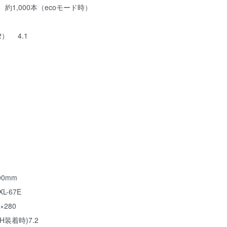
 約1,000本（ecoモード時）
） 4.1
0mm
L-67E
×280
H装着時)7.2