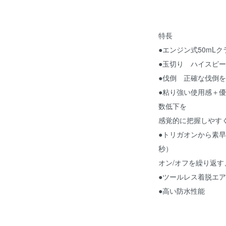
特長
●エンジン式50mL
●玉切り ハイスピ
●伐倒 正確な伐倒
●粘り強い使用感＋
数低下を
感覚的に把握しやす
●トリガオンから素早
秒）
オン/オフを繰り返
●ツールレス着脱エ
●高い防水性能