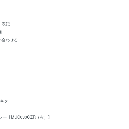
く表記
細
い合わせる
マキタ
ー【MUC030GZR（赤）】