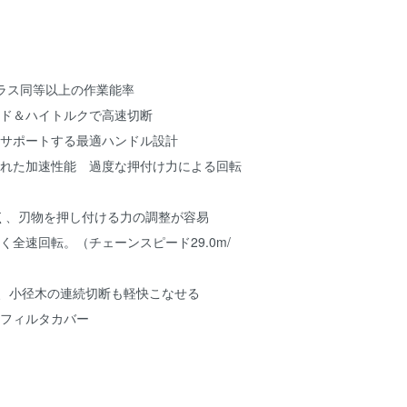
クラス同等以上の作業能率
ード＆ハイトルクで高速切断
をサポートする最適ハンドル設計
優れた加速性能 過度な押付け力による回転
く、刃物を押し付ける力の調整が容易
く全速回転。（チェーンスピード29.0m/
す、小径木の連続切断も軽快こなせる
アフィルタカバー