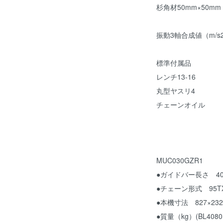
杉角材50mm×50mm
振動3軸合成値（m/s2
標準付属品
レンチ13-16
丸型ヤスリ4
チェーンオイル
MUC030GZR1
●ガイドバー長さ 40
●チェーン形式 95TX
●本機寸法 827×232
●質量（kg）(BL4080