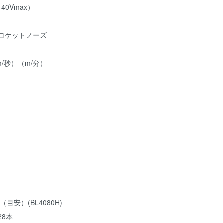
40Vmax）
プロケットノーズ
/秒）（m/分）
）
）
）
目安）(BL4080H)
28本