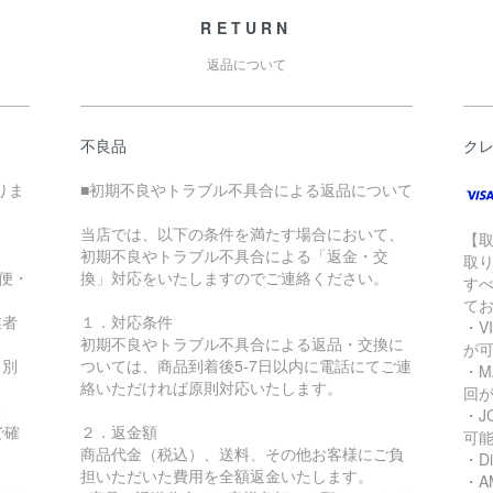
RETURN
返品について
不良品
ク
りま
■初期不良やトラブル不具合による返品について
当店では、以下の条件を満たす場合において、
【
初期不良やトラブル不具合による「返金・交
取
急便・
換」対応をいたしますのでご連絡ください。
す
て
業者
１．対応条件
・VI
初期不良やトラブル不具合による返品・交換に
が
り別
ついては、商品到着後5-7日以内に電話にてご連
・MA
絡いただければ原則対応いたします。
回
る
・JC
で確
２．返金額
可
商品代金（税込）、送料、その他お客様にご負
・Di
担いただいた費用を全額返金いたします。
・AM