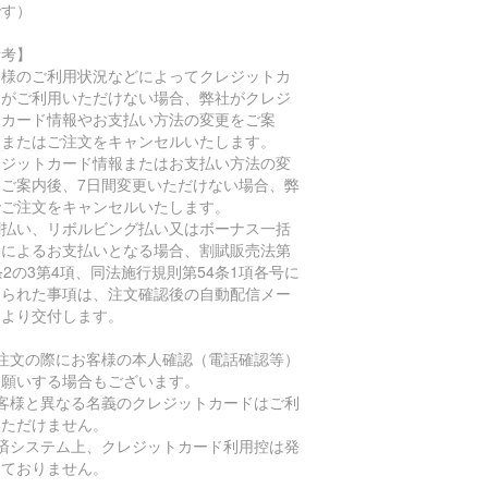
です）
備考】
客様のご利用状況などによってクレジットカ
ドがご利用いただけない場合、弊社がクレジ
トカード情報やお支払い方法の変更をご案
、またはご注文をキャンセルいたします。
レジットカード情報またはお支払い方法の変
をご案内後、7日間変更いただけない場合、弊
でご注文をキャンセルいたします。
割払い、リボルビング払い又はボーナス一括
いによるお支払いとなる場合、割賦販売法第
条2の3第4項、同法施行規則第54条1項各号に
められた事項は、注文確認後の自動配信メー
により交付します。
ご注文の際にお客様の本人確認（電話確認等）
お願いする場合もございます。
お客様と異なる名義のクレジットカードはご利
いただけません。
決済システム上、クレジットカード利用控は発
しておりません。