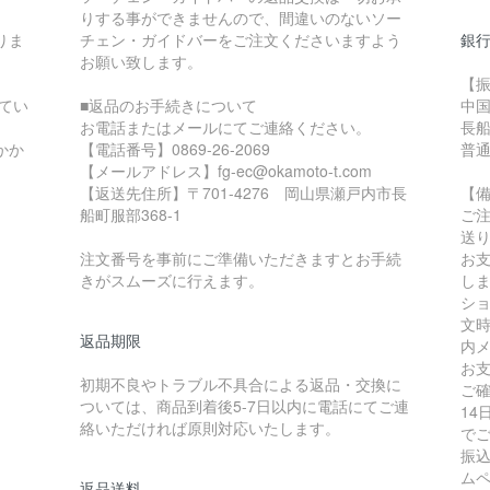
りする事ができませんので、間違いのないソー
りま
チェン・ガイドバーをご注文くださいますよう
銀
お願い致します。
【
てい
■返品のお手続きについて
中
お電話またはメールにてご連絡ください。
長
かか
【電話番号】0869-26-2069
普通
【メールアドレス】fg-ec@okamoto-t.com
【返送先住所】〒701-4276 岡山県瀬戸内市長
【
船町服部368-1
ご
送
注文番号を事前にご準備いただきますとお手続
お
きがスムーズに行えます。
し
シ
文
返品期限
内
お
初期不良やトラブル不具合による返品・交換に
ご
ついては、商品到着後5-7日以内に電話にてご連
1
絡いただければ原則対応いたします。
で
振
ム
返品送料