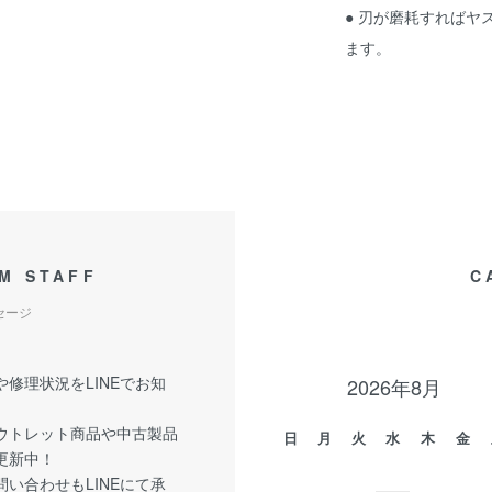
● 刃が磨耗すれば
ます。
M STAFF
C
セージ
修理状況をLINEでお知
2026年8月
ウトレット商品や中古製品
日
月
火
水
木
金
更新中！
い合わせもLINEにて承