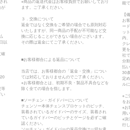
され
※商品の返送代金はお客様負担でお願いしており
能
合が
ます。ご了承ください。
【
３．交換について
お
返金ではなく交換をご希望の場合でも原則対応
ー
いたしますが、同一商品の手配が不可能など交
ッ
払
換に応じることができない場合がございます。
内
日以
その際は返金にてご了承ください。
ク
更
文確
社
■お客様都合による返品について
分
払
当店では、お客様都合の「返金・交換」につい
30
20
ては対応しておりませんのでご了承ください。
定
※お客様都合とは、初期不良・製品不具合などを
ル
況等
除く全ての場合を指します。
ざい
※
■ソーチェン・ガイドバーにいついて
を
チェンソー本体チェンスプロケットのピッチ、
※
装着されているガイドバーのサイズ、装着され
用
ているガイドバーのピッチとゲージを必ずご確
※
認ください。
行
ソーチェン・ガイドバーの返品交換は一切お承