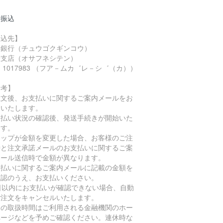
行振込
振込先】
国銀行（チュウゴクギンコウ）
船支店（オサフネシテン）
 1017983 （フア－ムカ゛レ－シ゛（カ））
備考】
注文後、お支払いに関するご案内メールをお
りいたします。
支払い状況の確認後、発送手続きが開始いた
ます。
ョップが金額を変更した場合、お客様のご注
時と注文承諾メールのお支払いに関するご案
メール送信時で金額が異なります。
支払いに関するご案内メールに記載の金額を
確認のうえ、お支払いください。
4日以内にお支払いが確認できない場合、自動
ご注文をキャンセルいたします。
込の取扱時間はご利用される金融機関のホー
ページなどを予めご確認ください。連休時な