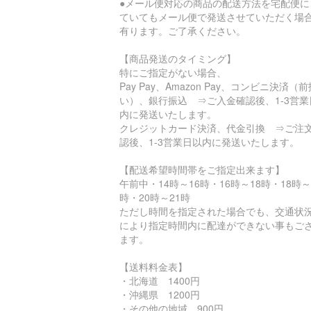
●メール便対応の商品の配送方法を宅配便に
ていてもメール便で発送させていただく場
有ります。ご了承ください。
【商品発送のタイミング】
特にご指定がない場合、
Pay Pay、Amazon Pay、コンビニ決済（前
い）、銀行振込 ⇒ご入金確認後、1-3営業
内に発送いたします。
クレジットカード決済、代金引換 ⇒ご注
認後、1-3営業日以内に発送いたします。
【配送希望時間帯をご指定出来ます】
午前中・14時～16時・16時～18時・18時～
時・20時～21時
ただし時間を指定された場合でも、交通状
により指定時間内に配達ができない事もご
ます。
【送料料金表】
・北海道 1400円
・沖縄県 1200円
・その他の地域 900円