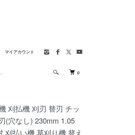
マイアカウント
0
機 刈払機 刈刃 替刃 チッ
穴なし) 230mm 1.05
津村 刈払い機 草刈り機 替え