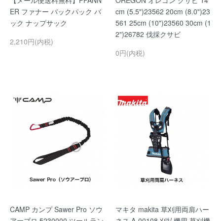
【メール便送料無料】PFANN
OREGON オレゴン クサビ 14
ER ファナー バックパック バ
cm (5.5")23562 20cm (8.0")23
ック ナップサック
561 25cm (10")23560 30cm (1
2")26782 伐採クサビ
2,210円(内税)
0円(内税)
CAMP カンプ Sawer Pro ソウ
マキタ makita 草刈用両肩ハー
アープロ 5230000 ツールラン
ネス A-00108 刈払機用 草刈機